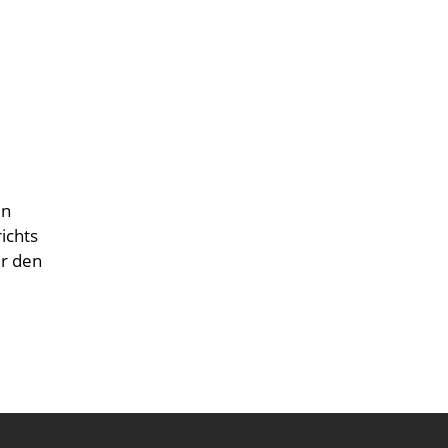
en
ichts
ür den