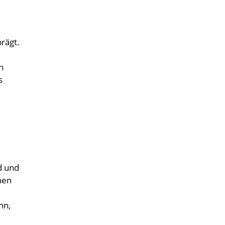
rägt.
n
s
d und
hen
nn,