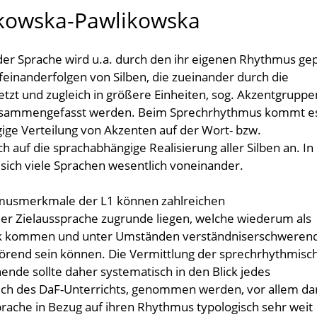
kowska-Pawlikowska
eder Sprache wird u.a. durch den ihr eigenen Rhythmus gep
feinanderfolgen von Silben, die zueinander durch die
etzt und zugleich in größere Einheiten, sog. Akzentgruppe
usammengefasst werden. Beim Sprechrhythmus kommt e
gige Verteilung von Akzenten auf der Wort- bzw.
auf die sprachabhängige Realisierung aller Silben an. In
 sich viele Sprachen wesentlich voneinander.
hmusmerkmale der L1 können zahlreichen
der Zielaussprache zugrunde liegen, welche wiederum als
k kommen und unter Umständen verständniserschweren
rend sein können. Die Vermittlung der sprechrhythmisc
de sollte daher systematisch in den Blick jedes
ch des DaF-Unterrichts, genommen werden, vor allem da
rache in Bezug auf ihren Rhythmus typologisch sehr weit