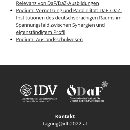
Relevanz von DaF/DaZ-Ausbildungen
Podium: Vernetzung und Parallelität: DaF-/DaZ-
Institutionen des deutschsprachigen Raums im
Spannungsfeld zwischen Synergien und
eigenständigem Profil
Podium: Auslandsschulwesen
Kontakt
tagung@idt-2022.at