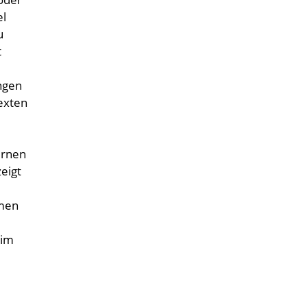
el
u
t
ngen
texten
ernen
eigt
mmen
 im