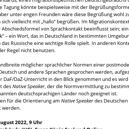
ne Tagung könnte beispielsweise mit der Begrüßungsform
 aber unter engen Freunden wäre diese Begrüßung wohl z
sich vielleicht mit „hallo“ begrüßen. Im Migrationskontex
Abschiedsformel von Sprachkontakt beeinflusst sein; ein
sik“ – ein Wort, das in Deutschland in bestimmten Umgebu
h das Russische eine wichtige Rolle spielt. In anderen Kon
ler Regel nicht benutzen.
 Bandbreite möglicher sprachlicher Normen einer postmod
r Deutsch und andere Sprachen gesprochen werden, aufgez
r DaF/DaZ-Unterricht in den Blick genommen und es wird
at des
Native Speaker
, der die Normvermittlung zu besti
enannten deutschsprachigen Länder noch geeignet ist.
ven für die Orientierung am
Native Speaker
des Deutschen
t werden.
August 2022, 9 Uhr