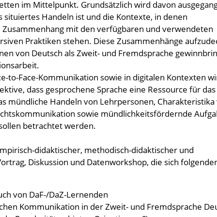
etten im Mittelpunkt. Grundsätzlich wird davon ausgegan
 situiertes Handeln ist und die Kontexte, in denen
im Zusammenhang mit den verfügbaren und verwendeten
kursiven Praktiken stehen. Diese Zusammenhänge aufzude
ernen von Deutsch als Zweit- und Fremdsprache gewinnbri
ionsarbeit.
e-to-Face-Kommunikation sowie in digitalen Kontexten wi
pektive, dass gesprochene Sprache eine Ressource für das
 Das mündliche Handeln von Lehrpersonen, Charakteristika
richtskommunikation sowie mündlichkeitsfördernde Aufg
ollen betrachtet werden.
empirisch-didaktischer, methodisch-didaktischer und
 Vortrag, Diskussion und Datenworkshop, die sich folgende
uch von DaF-/DaZ-Lernenden
lichen Kommunikation in der Zweit- und Fremdsprache De