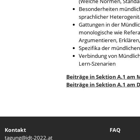
(Welche Normen, Standard
Besonderheiten mündlic
sprachlicher Heterogenit
Gattungen in der Mündlic
monologische wie Referate
Argumentieren, Erklären,
Spezifika der mündliche
Verbindung von Mündlichke
Lern-Szenarien
Beiträge in Sektion A.1 am
Beiträge in Sektion A.1 am 
Kontakt
FAQ
tagung@idt-2022.at