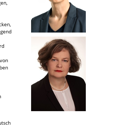
gen,
cken,
ngend
rd
 von
aben
n
utsch