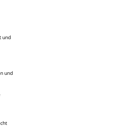
t und
on und
e
icht