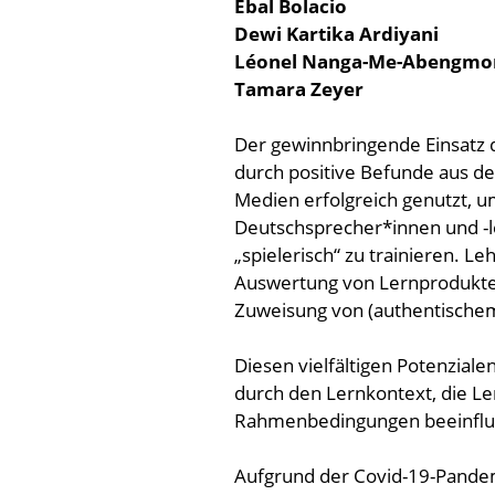
Ebal Bolacio
Dewi Kartika Ardiyani
Léonel Nanga-Me-Abengmo
Tamara Zeyer
Der gewinnbringende Einsatz d
durch positive Befunde aus de
Medien erfolgreich genutzt, 
Deutschsprecher*innen und -l
„spielerisch“ zu trainieren. L
Auswertung von Lernprodukten
Zuweisung von (authentischem
Diesen vielfältigen Potenzial
durch den Lernkontext, die Ler
Rahmenbedingungen beeinflu
Aufgrund der Covid-19-Pandemi