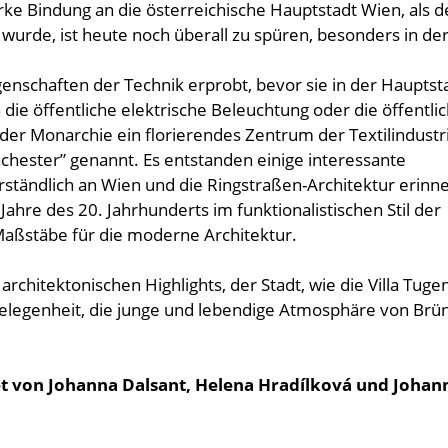
rke Bindung an die österreichische Hauptstadt Wien, als 
 wurde, ist heute noch überall zu spüren, besonders in de
enschaften der Technik erprobt, bevor sie in der Hauptst
die öffentliche elektrische Beleuchtung oder die öffentli
der Monarchie ein florierendes Zentrum der Textilindustri
hester” genannt. Es entstanden einige interessante
rständlich an Wien und die Ringstraßen-Architektur erinn
ahre des 20. Jahrhunderts im funktionalistischen Stil der
Maßstäbe für die moderne Architektur.
e architektonischen Highlights, der Stadt, wie die Villa Tuge
Gelegenheit, die junge und lebendige Atmosphäre von Brü
et von Johanna Dalsant, Helena Hradílková und Johan