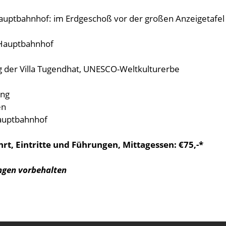
auptbahnhof: im Erdgeschoß vor der großen Anzeigetafe
/Hauptbahnhof
g der
Vil
la Tugendhat, UNESCO-Weltkulturerbe
ang
en
Hauptbahnhof
hrt, Eintritte und Führungen, Mittagessen: €75,-*
gen vorbehalten