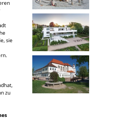
deren
r
adt
che
e, sie
ern.
ndhat,
nn zu
nes