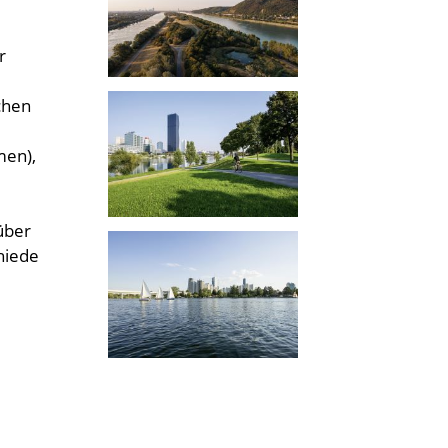
r
ichen
men),
über
hiede